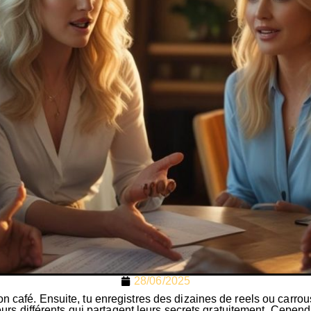
28/06/2025
on café. Ensuite, tu enregistres des dizaines de reels ou carr
éateurs différents qui partagent leurs secrets gratuitement. Cep