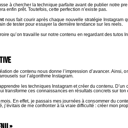
se à chercher la technique parfaite avant de publier notre prem
a enfin prêt. Toutefois, cette perfection n’existe pas.
nt
nous fait courir après chaque nouvelle stratégie Instagram q
in de tester pour essayer la dernière tendance sur les reels.
roire qu’on travaille sur notre contenu en regardant des tutos I
tive
ation de contenu nous donne l’impression d’avancer. Ainsi, on 
rrousels sur l’algorithme Instagram.
apprendre les techniques Instagram et créer du contenu. D’un c
 qui transforme ces connaissances en résultats concrets sur ton
des mois. En effet, je passais mes journées à consommer du cont
, j’évitais de me confronter à la vraie difficulté : créer mon pr
enu »