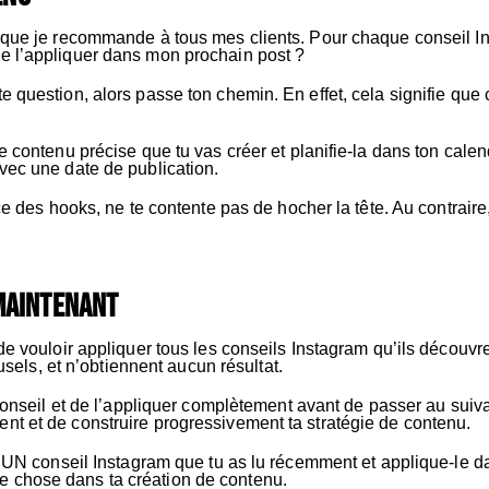
t que je recommande à tous mes clients. Pour chaque conseil I
e l’appliquer dans mon prochain post ?
 question, alors passe ton chemin. En effet, cela signifie que c
 contenu précise que tu vas créer et planifie-la dans ton calendri
vec une date de publication.
nce des hooks, ne te contente pas de hocher la tête. Au contrai
maintenant
 de vouloir appliquer tous les conseils Instagram qu’ils décou
ousels, et n’obtiennent aucun résultat.
N conseil et de l’appliquer complètement avant de passer au sui
nt et de construire progressivement ta stratégie de contenu.
is UN conseil Instagram que tu as lu récemment et applique-le d
 chose dans ta création de contenu.