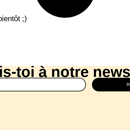
ientôt ;)
is-toi à notre news
I